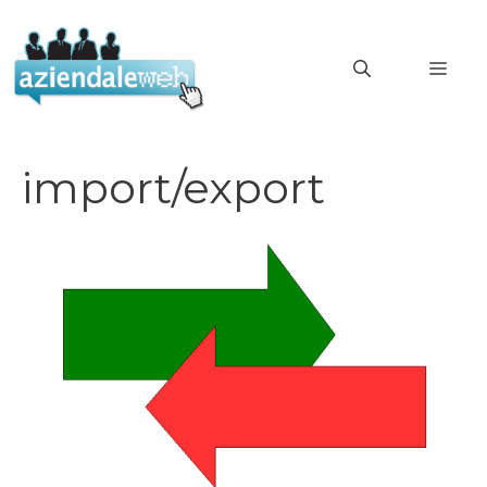
Vai
al
MEN
contenuto
import/export