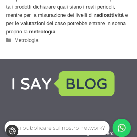
tali prodotti dichiarare quali siano i reali pericoli,
mentre per la misurazione dei livelli di
radioattività
e
per le valutazioni del caso potrebbe entrare in scena
proprio la
metrologia.
Categorie
Metrologia
Vuoi pubblicare sul nostro network?
Aziendaleweb.com © 2026. All right reserverd.