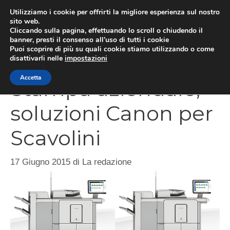
Vai
Utilizziamo i cookie per offrirti la migliore esperienza sul nostro
al
sito web.
Cliccando sulla pagina, effettuando lo scroll o chiudendo il
MEN
contenuto
banner, presti il consenso all’uso di tutti i cookie
Puoi scoprire di più su quali cookie stiamo utilizzando o come
disattivarli nelle
impostazioni
Accetta
Stampa aziendale,
soluzioni Canon per
Scavolini
17 Giugno 2015
di
La redazione