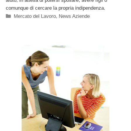
aiuto, in attesa di potersi sposare, avere figli o
comunque di cercare la propria indipendenza.
Categorie
Mercato del Lavoro
,
News Aziende