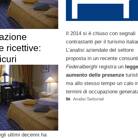
Il 2014 si è chiuso con segnali
cazione
contrastanti per il turismo italia
e ricettive:
L’analisi aziendale del settore
sicuri
proposta in un recente consunti
Federalberghi
registra un
legg
aumento delle presenze
turist
ma allo stesso tempo un calo i
termini di occupazione generat
Categorie
Analisi Settoriali
gli ultimi decenni ha