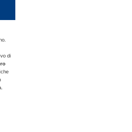
no.
vo di
ero
iche
n
a.