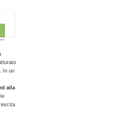
a
atturato
. In un
ed alla
le
rescita