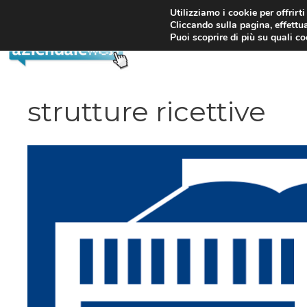
Vai
Utilizziamo i cookie per offrirt
Cliccando sulla pagina, effettua
al
Puoi scoprire di più su quali c
contenuto
strutture ricettive