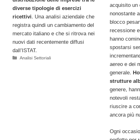
acquisito un
diverse tipologie di esercizi
nonostante a
ricettivi
. Una analisi aziendale che
blocco pesan
registra quindi un cambiamento del
recessione e
mercato italiano e che si ritrova nei
hanno cominc
nuovi dati recentemente diffusi
spostarsi se
dall’ISTAT.
incrementando
Categorie
Analisi Settoriali
aereo e dei m
generale.
Hot
strutture al
genere, hann
notevoli rest
riuscire a co
ancora più n
Ogni occasio
perfetto per