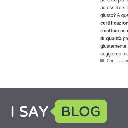
ad essere sic
giusto? A qu
certificazio
ricettive
una
di qualità
pe
giustamente, 
soggiorno ind
Categorie
Certificazio