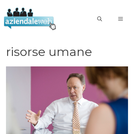
Vai
al
MEN
contenuto
risorse umane