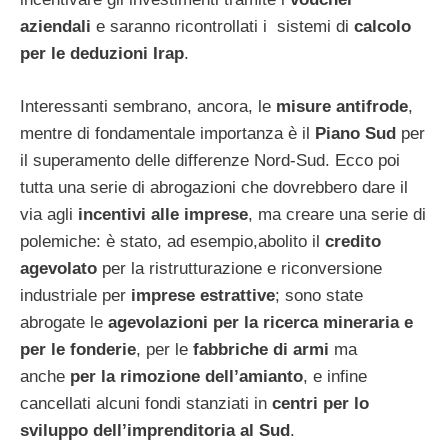
aziendali
e saranno ricontrollati i sistemi di
calcolo
per le deduzioni Irap
.
Interessanti sembrano, ancora, le
misure antifrode
,
mentre di fondamentale importanza è il
Piano Sud
per
il superamento delle differenze Nord-Sud. Ecco poi
tutta una serie di abrogazioni che dovrebbero dare il
via agli
incentivi alle imprese
, ma creare una serie di
polemiche: è stato, ad esempio,abolito il
credito
agevolato
per la ristrutturazione e riconversione
industriale per
imprese estrattive
; sono state
abrogate le
agevolazioni per la ricerca mineraria e
per le fonderie
, per le
fabbriche di armi
ma
anche
per la rimozione dell’amianto
, e infine
cancellati alcuni fondi stanziati in
centri per lo
sviluppo dell’imprenditoria al Sud
.