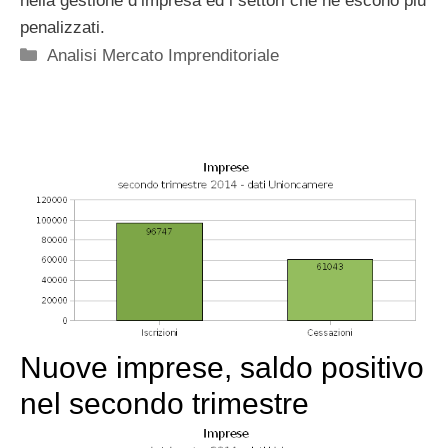
nella gestione d’impresa ed i settori che ne escono più
penalizzati.
Categorie
Analisi Mercato Imprenditoriale
Nuove imprese, saldo positivo
nel secondo trimestre