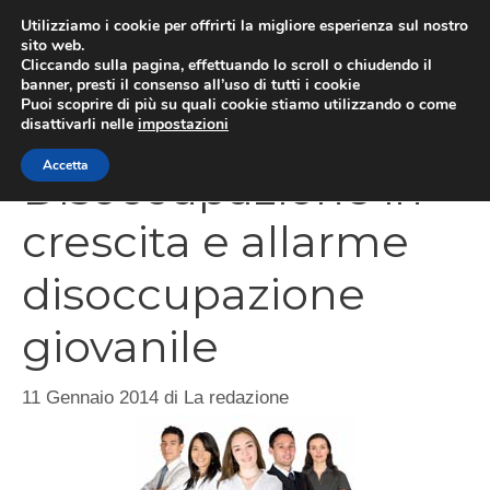
Vai
Utilizziamo i cookie per offrirti la migliore esperienza sul nostro
al
sito web.
Cliccando sulla pagina, effettuando lo scroll o chiudendo il
MEN
contenuto
banner, presti il consenso all’uso di tutti i cookie
Puoi scoprire di più su quali cookie stiamo utilizzando o come
disattivarli nelle
impostazioni
Accetta
Disoccupazione in
crescita e allarme
disoccupazione
giovanile
11 Gennaio 2014
di
La redazione