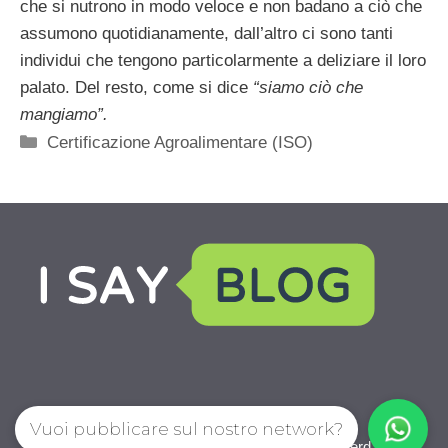
che si nutrono in modo veloce e non badano a ciò che
assumono quotidianamente, dall’altro ci sono tanti
individui che tengono particolarmente a deliziare il loro
palato. Del resto, come si dice
“siamo ciò che
mangiamo”.
Categorie
Certificazione Agroalimentare (ISO)
Vuoi pubblicare sul nostro network?
Aziendaleweb.com © 2026. All right reserverd.