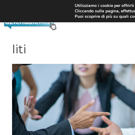
Vai
Utilizziamo i cookie per offrirt
Cliccando sulla pagina, effettua
al
Puoi scoprire di più su quali c
contenuto
liti