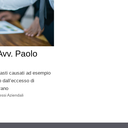
’Avv. Paolo
rasti causati ad esempio
 o dall’eccesso di
rano
ssi Aziendali