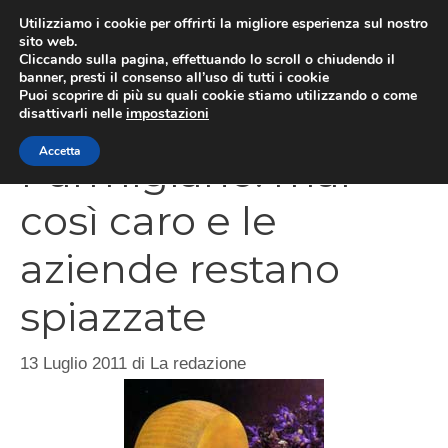
Vai
Utilizziamo i cookie per offrirti la migliore esperienza sul nostro
al
sito web.
Cliccando sulla pagina, effettuando lo scroll o chiudendo il
MEN
contenuto
banner, presti il consenso all’uso di tutti i cookie
Puoi scoprire di più su quali cookie stiamo utilizzando o come
disattivarli nelle
impostazioni
Accetta
Parmigiano: mai
così caro e le
aziende restano
spiazzate
13 Luglio 2011
di
La redazione