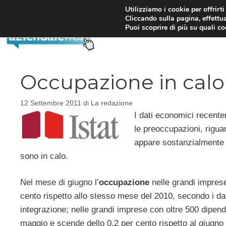
Vai
Utilizziamo i cookie per offrirt
Cliccando sulla pagina, effettua
al
Puoi scoprire di più su quali c
contenuto
Occupazione in calo
12 Settembre 2011
di
La redazione
I dati economici recente
le preoccupazioni, riguar
appare sostanzialmente i
sono in calo.
Nel mese di giugno l’
occupazione
nelle grandi imprese
cento rispetto allo stesso mese del 2010, secondo i dati 
integrazione; nelle grandi imprese con oltre 500 dipenden
maggio e scende dello 0,2 per cento rispetto al giugno