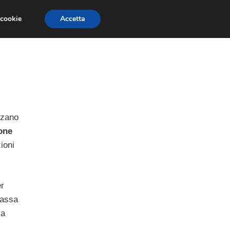
 cookie
Accetta
LAVORO
AMMINISTRAZIONE AZIENDALE
rzano
one
ioni
er
 cassa
 a