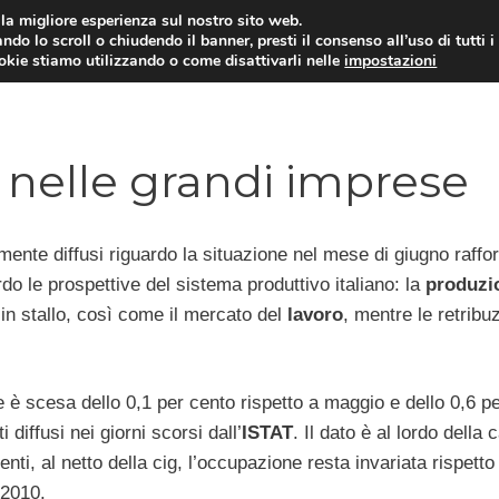
i la migliore esperienza sul nostro sito web.
ndo lo scroll o chiudendo il banner, presti il consenso all’uso di tutti i
ookie stiamo utilizzando o come disattivarli nelle
impostazioni
NEWS AZIENDE
MERCATO DEL 
 nelle grandi imprese
mente diffusi riguardo la situazione nel mese di giugno raffo
do le prospettive del sistema produttivo italiano: la
produzi
n stallo, così come il mercato del
lavoro
, mentre le retribuz
 è scesa dello 0,1 per cento rispetto a maggio e dello 0,6 p
diffusi nei giorni scorsi dall’
ISTAT
. Il dato è al lordo della
ti, al netto della cig, l’occupazione resta invariata rispetto
 2010.