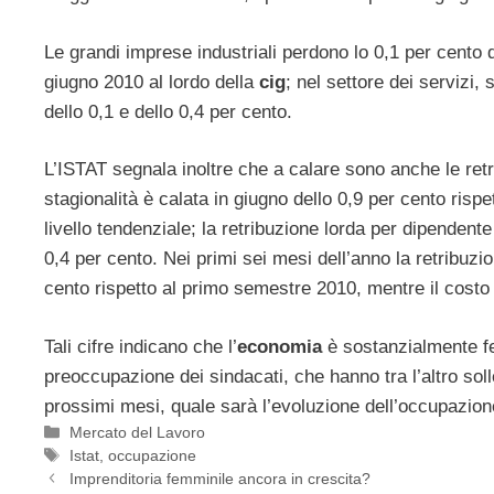
Le grandi imprese industriali perdono lo 0,1 per cento d
giugno 2010 al lordo della
cig
; nel settore dei servizi,
dello 0,1 e dello 0,4 per cento.
L’ISTAT segnala inoltre che a calare sono anche le retri
stagionalità è calata in giugno dello 0,9 per cento risp
livello tendenziale; la retribuzione lorda per dipendente
0,4 per cento. Nei primi sei mesi dell’anno la retribuzi
cento rispetto al primo semestre 2010, mentre il costo 
Tali cifre indicano che l’
economia
è sostanzialmente fe
preoccupazione dei sindacati, che hanno tra l’altro soll
prossimi mesi, quale sarà l’evoluzione dell’occupazione
Categorie
Mercato del Lavoro
Tag
Istat
,
occupazione
Imprenditoria femminile ancora in crescita?