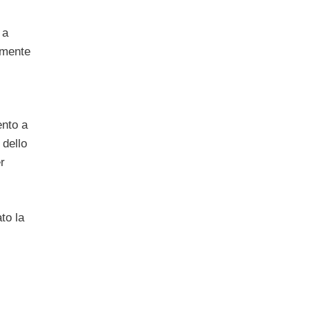
 a
vamente
ento a
 dello
r
to la