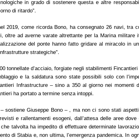
ecnologiche in grado di sostenere questa e altre responsabil
rno di ritardo”.
o nel 2019, come ricorda Bono, ha consegnato 26 navi, tra cu
, oltre ad averne varate altrettante per la Marina militare i
realizzazione del ponte hanno fatto gridare al miracolo in u
nfrastrutture strategiche”.
0 tonnellate d’acciaio, forgiate negli stabilimenti Fincantieri 
mblaggio e la saldatura sono state possibili solo con l’imp
ncantieri Infrastructure – sino a 350 al giorno nei momenti d
ntieri ha portato a termine senza intoppi.
– sostiene Giuseppe Bono – , ma non ci sono stati aspetti
evisti e rallentamenti esogeni, dall’attesa delle aree dove 
he talvolta ha impedito di effettuare determinate lavorazio
limento di Stabia e, non ultima, l’emergenza pandemica. In og