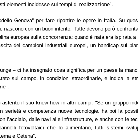
sti elementi incidesse sui tempi di realizzazione”.
dello Genova” per fare ripartire le opere in Italia. Su ques
si, nascono con un buon intento. Tutte devono però confronta
plina europea sulla concorrenza: quand’è nata era ispirata a 
nascita dei campioni industriali europei, un handicap sul pia
unge – ci ha insegnato cosa significa per un paese la manc
tato sul campo, in condizioni straordinarie, e indica la st
rie”.
trasferito il suo know how in altri campi. “Se un gruppo indu
 serietà e competenza nuove tecnologie, ha poi la possibi
con l’acciaio, dalle navi alle infrastrutture, e anche con le te
nnelli fotovoltaici che lo alimentano, tutti sistemi svilu
stema e Cetena”.