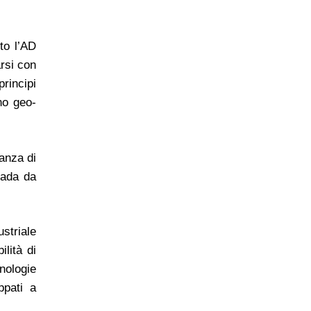
to l’AD
rsi con
principi
no geo-
anza di
rada da
striale
lità di
cnologie
ppati a