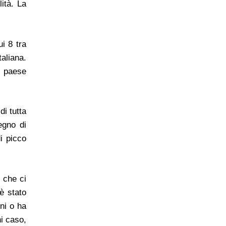
ità. La
i 8 tra
taliana.
n paese
di tutta
egno di
i picco
 che ci
è stato
ni o ha
ni caso,