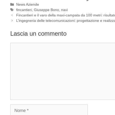
Categorie
News Aziende
Tag
fincantieri
,
Giuseppe Bono
,
navi
Fincantieri e il varo della maxi-campata da 100 metri: risult
L’ingegneria delle telecomunicazioni: progettazione e realizz
Lascia un commento
Commento
Nome