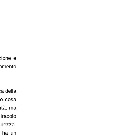
zione e
namento
ca della
mo cosa
lità, ma
iracolo
urezza.
e ha un