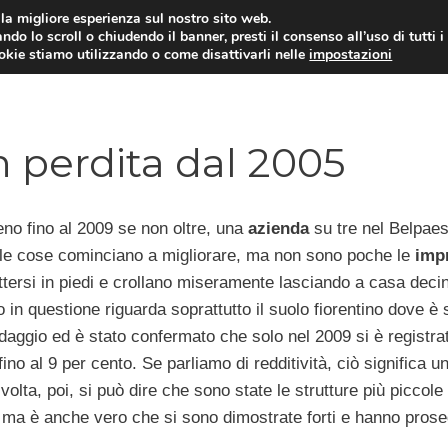
i la migliore esperienza sul nostro sito web.
ndo lo scroll o chiudendo il banner, presti il consenso all’uso di tutti i
ookie stiamo utilizzando o come disattivarli nelle
impostazioni
NEWS AZIENDE
MERCATO DEL 
n perdita dal 2005
eno fino al 2009 se non oltre, una
azienda
su tre nel Belpae
o le cose cominciano a migliorare, ma non sono poche le
imp
tersi in piedi e crollano miseramente lasciando a casa decin
to in questione riguarda soprattutto il suolo fiorentino dove è 
aggio ed è stato confermato che solo nel 2009 si è registra
fino al 9 per cento. Se parliamo di redditività, ciò significa u
lta, poi, si può dire che sono state le strutture più piccole
o ma è anche vero che si sono dimostrate forti e hanno prose