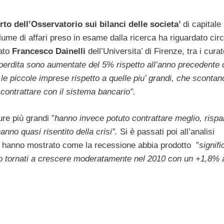
to dell’Osservatorio sui bilanci delle societa’
di capitale
lume di affari preso in esame dalla ricerca ha riguardato cir
tato
Francesco Dainelli
dell’Universita’ di Firenze, tra i curat
 perdita sono aumentate del 5% rispetto all’anno precedente
le piccole imprese rispetto a quelle piu’ grandi, che scontan
 contrattare con il sistema bancario”.
re più grandi ”
hanno invece potuto contrattare meglio, risp
anno quasi risentito della crisi”.
Si è passati poi all’analisi
he hanno mostrato come la recessione abbia prodotto ”
signifi
 tornati a crescere moderatamente nel 2010 con un +1,8% 