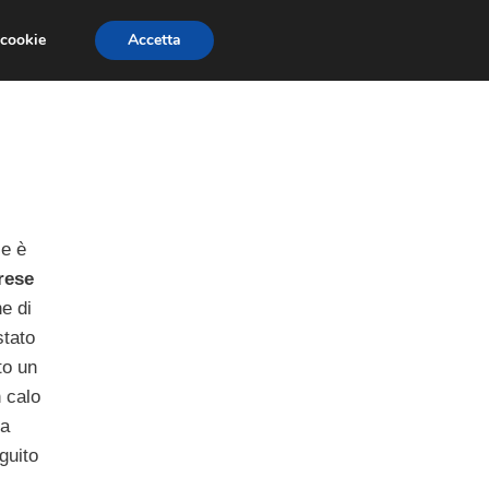
 cookie
Accetta
LAVORO
AMMINISTRAZIONE AZIENDALE
se è
rese
e di
stato
to un
n calo
 a
guito