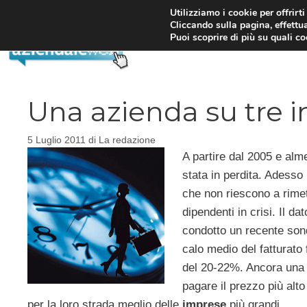
Vai
Utilizziamo i cookie per offrirt
Cliccando sulla pagina, effettua
al
Puoi scoprire di più su quali c
contenuto
Una azienda su tre i
5 Luglio 2011
di
La redazione
A partire dal 2005 e alm
stata in perdita. Adess
che non riescono a rimet
dipendenti in crisi. Il da
condotto un recente sond
calo medio del fatturato 
del 20-22%. Ancora una vo
pagare il prezzo più alt
per la loro strada meglio delle
imprese
più grandi.