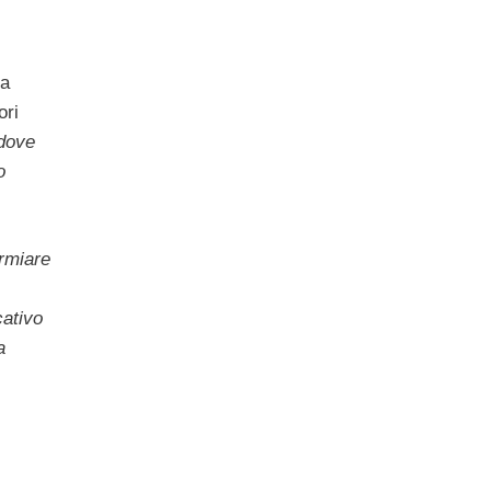
ca
ori
 dove
o
armiare
cativo
a