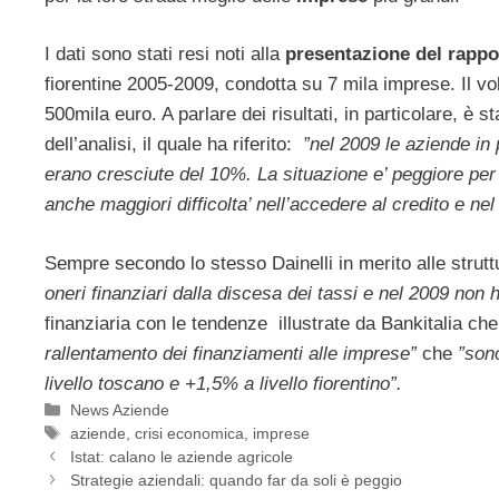
I dati sono stati resi noti alla
presentazione del rappor
fiorentine 2005-2009, condotta su 7 mila imprese. Il vo
500mila euro. A parlare dei risultati, in particolare, è s
dell’analisi, il quale ha riferito:
”nel 2009 le aziende in
erano cresciute del 10%. La situazione e’ peggiore per 
anche maggiori difficolta’ nell’accedere al credito e nel
Sempre secondo lo stesso Dainelli in merito alle struttu
oneri finanziari dalla discesa dei tassi e nel 2009 non h
finanziaria con le tendenze illustrate da Bankitalia c
rallentamento dei finanziamenti alle imprese”
che
”sono
livello toscano e +1,5% a livello fiorentino”.
Categorie
News Aziende
Tag
aziende
,
crisi economica
,
imprese
Istat: calano le aziende agricole
Strategie aziendali: quando far da soli è peggio